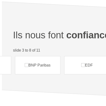
Ils nous font
confianc
slide
4 to 9
of 11